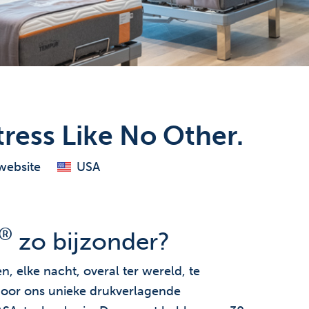
ess Like No Other.
website
USA
®
zo bijzonder?
, elke nacht, overal ter wereld, te
 door ons unieke drukverlagende