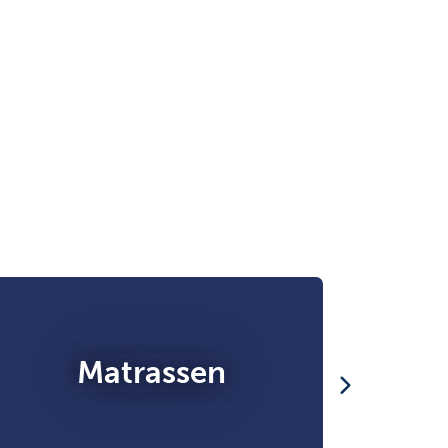
Matrassen
T