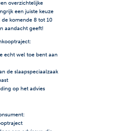
n overzichtelijke
ngrijk een juiste keuze
ij de komende 8 tot 10
aan aandacht geeft!
nkooptraject:
 je echt wel toe bent aan
 van de slaapspeciaalzaak
past
iding op het advies
 consument:
optraject